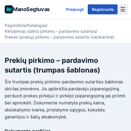
☰
ManoSegtuvas
Prisijungti
Registruotis
Pagrindinis
/
Katalogas
/
Kilnojamojo daikto pirkimo – pardavimo sutartys
/
Prekės (prekių) pirkimo – pardavimo sutartis (vienkartinė)
Prekių pirkimo – pardavimo
sutartis (trumpas šablonas)
Šis trumpas prekių pirkimo-pardavimo sutarties šablonas
skirtas įmonėms. Jis apibrėžia pardavėjo įsipareigojimą
perduoti prekes pirkėjui ir pirkėjo įsipareigojimą jas priimti
bei apmokėti. Dokumente numatyta prekių kaina,
atsiskaitymo tvarka, pristatymo sąlygos, kokybės
garantijos ir šalių atsakomybė.