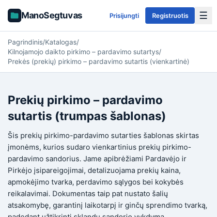
☰
ManoSegtuvas
Prisijungti
Registruotis
Pagrindinis
/
Katalogas
/
Kilnojamojo daikto pirkimo – pardavimo sutartys
/
Prekės (prekių) pirkimo – pardavimo sutartis (vienkartinė)
Prekių pirkimo – pardavimo
sutartis (trumpas šablonas)
Šis prekių pirkimo-pardavimo sutarties šablonas skirtas
įmonėms, kurios sudaro vienkartinius prekių pirkimo-
pardavimo sandorius. Jame apibrėžiami Pardavėjo ir
Pirkėjo įsipareigojimai, detalizuojama prekių kaina,
apmokėjimo tvarka, perdavimo sąlygos bei kokybės
reikalavimai. Dokumentas taip pat nustato šalių
atsakomybę, garantinį laikotarpį ir ginčų sprendimo tvarką,
padedant užtikrinti sklandų sandorio vykdymą.