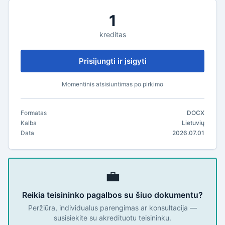
1
kreditas
Prisijungti ir įsigyti
Momentinis atsisiuntimas po pirkimo
Formatas
DOCX
Kalba
Lietuvių
Data
2026.07.01
💼
Reikia teisininko pagalbos su šiuo dokumentu?
Peržiūra, individualus parengimas ar konsultacija —
susisiekite su akredituotu teisininku.